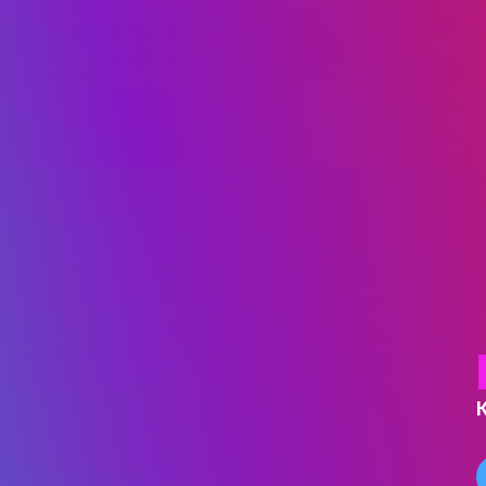
ГОЛОВНА
КАФЕДРА ІВЕНТ-МЕНЕДЖМЕН
ІНДУСТРІЇ ДОЗВІЛЛЯ
МЕТА, ЗАВДАННЯ ТА ІСТО
КАФЕДРИ
ВИКЛАДАЦЬКИЙ СКЛАД
ОСВІТНЯ ДІЯЛЬНІСТЬ
ОСВІТНІ ПРОГРАМИ
ПРАКТИКА
СИЛАБУСИ
НАУКА
НАПРЯМИ ДОСЛІДЖЕ