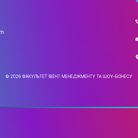
НАУК.РОБОТА СТУДЕН
ВИДАВНИЧА ДІЯЛЬНІ
КОНФЕРЕНЦІЇ, СЕМІНА
ПІДВИЩЕННЯ КВАЛІФІК
ЯКІСТЬ ОСВІТИ
АКАДЕМІЧНА ДОБРОЧ
gmail.com
АКАДЕМІЧНА МОБІЛЬ
6,
СПІВПРАЦЯ
0
КАФЕДРА ФЕШН ТА ШОУ-БІЗН
МЕТА, ЗАВДАННЯ ТА ІСТО
© 2026 ФАКУЛЬТЕТ ІВЕНТ МЕНЕДЖМЕНТУ 
КАФЕДРИ
ВИКЛАДАЦЬКИЙ СКЛАД
ОСВІТНЯ ДІЯЛЬНІСТЬ