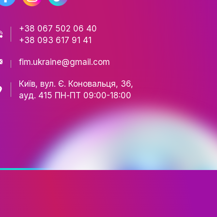
ТІВ
СТЬ
РИ
АЦІЇ
+38 067 502 06 40
+38 093 617 91 41
ЕСНІСТЬ
НІСТЬ
fim.ukraine@gmail.com
Київ, вул. Є. Коновальця,
ЕСУ
ауд. 415 ПН-ПТ 09:00-18
РІЯ
ТА ШОУ-БІЗНЕСУ