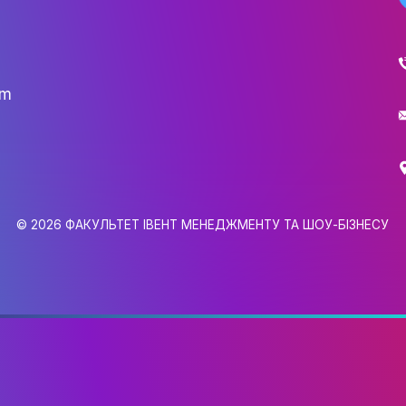
НАУК.РОБОТА СТУДЕН
ВИДАВНИЧА ДІЯЛЬНІ
КОНФЕРЕНЦІЇ, СЕМІНА
ПІДВИЩЕННЯ КВАЛІФІК
ЯКІСТЬ ОСВІТИ
АКАДЕМІЧНА ДОБРОЧ
gmail.com
АКАДЕМІЧНА МОБІЛЬ
6,
СПІВПРАЦЯ
0
КАФЕДРА ФЕШН ТА ШОУ-БІЗН
МЕТА, ЗАВДАННЯ ТА ІСТО
© 2026 ФАКУЛЬТЕТ ІВЕНТ МЕНЕДЖМЕНТУ 
КАФЕДРИ
ВИКЛАДАЦЬКИЙ СКЛАД
ОСВІТНЯ ДІЯЛЬНІСТЬ