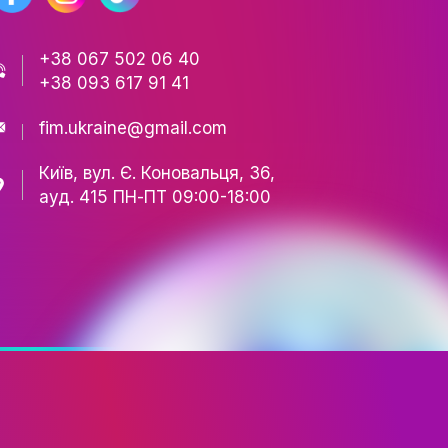
ТІВ
СТЬ
РИ
АЦІЇ
+38 067 502 06 40
+38 093 617 91 41
ЕСНІСТЬ
НІСТЬ
fim.ukraine@gmail.com
Київ, вул. Є. Коновальця,
ЕСУ
ауд. 415 ПН-ПТ 09:00-18
РІЯ
ТА ШОУ-БІЗНЕСУ