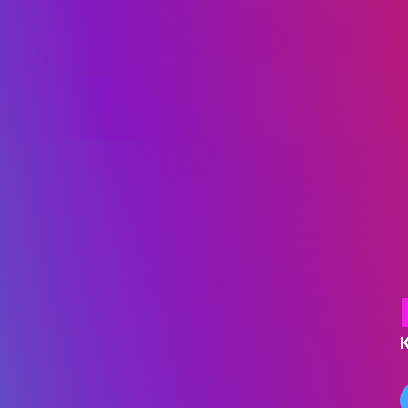
ГОЛОВНА
КАФЕДРА ІВЕНТ-МЕНЕДЖМЕН
ІНДУСТРІЇ ДОЗВІЛЛЯ
МЕТА, ЗАВДАННЯ ТА ІСТО
КАФЕДРИ
ВИКЛАДАЦЬКИЙ СКЛАД
ОСВІТНЯ ДІЯЛЬНІСТЬ
ОСВІТНІ ПРОГРАМИ
ПРАКТИКА
СИЛАБУСИ
НАУКА
НАПРЯМИ ДОСЛІДЖЕ